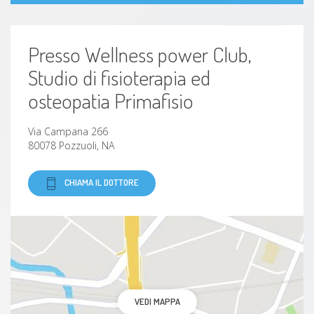
Spondiloartrosi
Cifoscoliosi
Presso Wellness power Club,
Studio di fisioterapia ed
Dito a scatto
osteopatia Primafisio
Talalgia plantare
Via Campana 266
80078 Pozzuoli, NA
Lombartrosi
CHIAMA IL DOTTORE
Gomito del tennista (epicondilite)
Rottura della cuffia dei rotatori
Linfedema
Paresi facciale
VEDI MAPPA