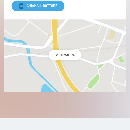
CHIAMA IL DOTTORE
Trattamento per la lombalgia
Esofagite da reflusso
Spina calcaneare
VEDI MAPPA
Lussazione
Piede piatto
Pubalgia