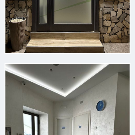
un grande prifessionista per me il
migliore in assoluto
Paziente
Il dottore e tutto il personale mi
hanno trasmesso subito
competenza e professionalità
dimostrandolo poi durante ogni