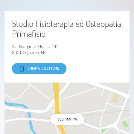
Cervicobrachialgia
Studio Fisioterapia ed Osteopatia
Disordini Posturali
Primafisio
Fratture
Via Giorgio de Falco 145
80010 Quarto, NA
Malocclusioni
CHIAMA IL DOTTORE
Borsiti
lesione della cuffia dei rotatori
calcificazioni
sperone calcaneale
VEDI MAPPA
sindrome del saltatore