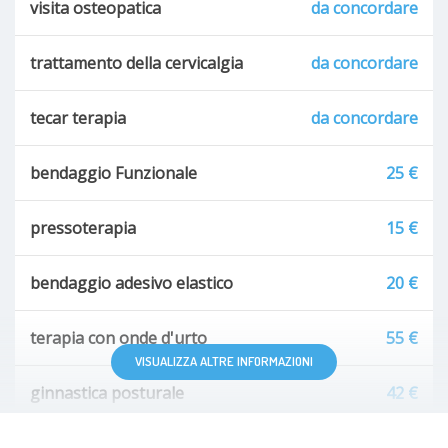
visita osteopatica
da concordare
trattamento della cervicalgia
da concordare
tecar terapia
da concordare
bendaggio Funzionale
25 €
pressoterapia
15 €
bendaggio adesivo elastico
20 €
terapia con onde d'urto
55 €
VISUALIZZA ALTRE INFORMAZIONI
ginnastica posturale
42 €
visita fisioterapica domiciliare
40 €