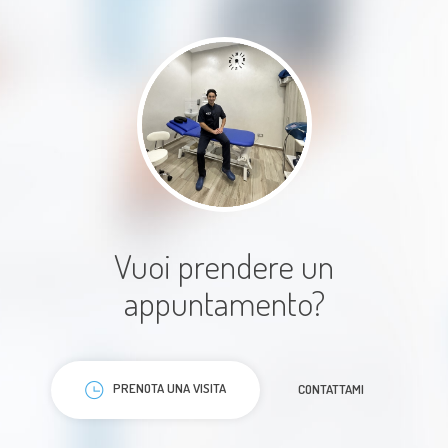
Paziente
Tutto perfetto...personale
coordiale e rispettoso e paziente
Vuoi prendere un
appuntamento?
Paziente
PRENOTA UNA VISITA
CONTATTAMI