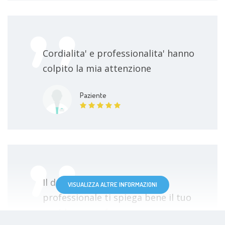
Cordialita' e professionalita' hanno
colpito la mia attenzione
Paziente
Il dottor Marcello molto
VISUALIZZA ALTRE INFORMAZIONI
professionale ti spiega bene il tuo
problema e ti fa capire cosa