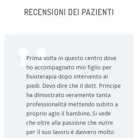
RECENSIONI DEI PAZIENTI
massaggio fisioterapico
40 €
terapia miofasciale
40 €
consulenza online
da concordare
Prima volta in questo centro dove
ho accompagnato mio figlio per
valutazione posturale
da concordare
fisioterapia dopo intervento ai
massaggio
da concordare
piedi. Devo dire che il dott. Principe
ha dimostrato veramente tanta
riabilitazione
da concordare
professionalità mettendo subito a
proprio agio il bambino..Si vede
massaggio decontratturante
da concordare
che oltre alla passione che nutre
per il suo lavoro è davvero molto
esercizi posturali
da concordare