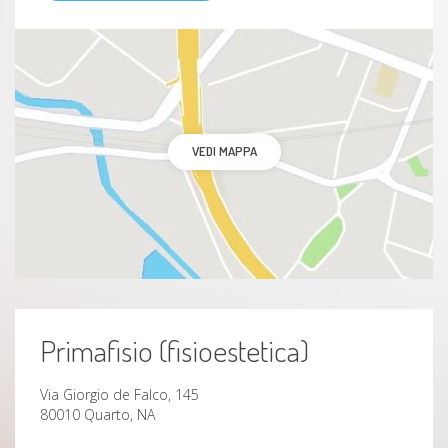
Cervicoartrosi
postura
Emicrania
VEDI MAPPA
Discopatia
Ernia del disco
Frattura
Emiparesi spastica
Primafisio (fisioestetica)
Dolore
Via Giorgio de Falco, 145
80010 Quarto, NA
Sciatalgia