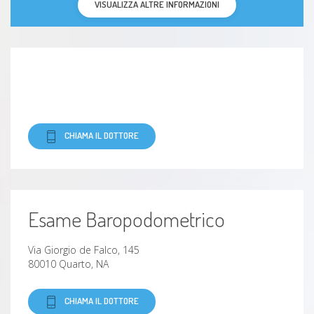
Instabilità di spalla
VISUALIZZA ALTRE INFORMAZIONI
Stiramento
Sciatica
Gonartrosi (artrosi del ginocchio)
CHIAMA IL DOTTORE
Mal di testa (cefalea)
Neuroma di Morton
Esame Baropodometrico
Slogatura
Via Giorgio de Falco, 145
Entesopatia
80010 Quarto, NA
Nevrite
CHIAMA IL DOTTORE