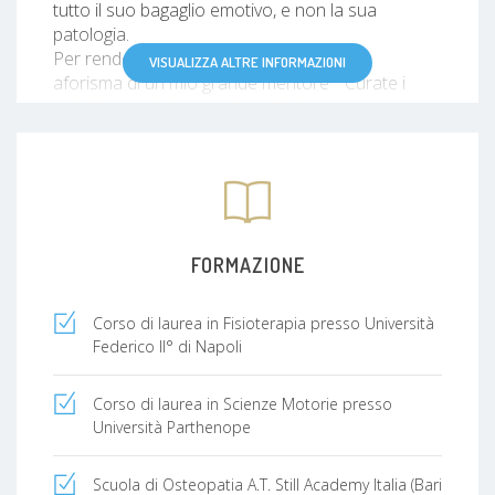
tutto il suo bagaglio emotivo, e non la sua
patologia.
Per rendere il concetto chiaro utilizzo un
VISUALIZZA ALTRE INFORMAZIONI
aforisma di un mio grande mentore " Curate i
malati e non le loro radiografie ".
La passione per l 'anatomia, ed il desiderio di
essere sempre più efficace nel mio lavoro,mi
hanno fatto conseguire il diploma di Osteopata, il
quale ha aggiunto al mio background culturale e
professionale tutta una serie di tecniche e di
trattamenti innovati che avevano come oggetto la
FORMAZIONE
persona intesa come globalità. Ad oggi sono
costantemente in aggiornamento per cercare di
Corso di laurea in Fisioterapia presso Università
svolgere il mio lavoro al meglio con umanità e
Federico II° di Napoli
onestà.
Corso di laurea in Scienze Motorie presso
Università Parthenope
Scuola di Osteopatia A.T. Still Academy Italia (Bari