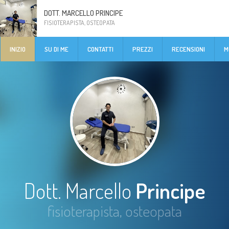
DOTT. MARCELLO PRINCIPE
FISIOTERAPISTA, OSTEOPATA
INIZIO
SU DI ME
CONTATTI
PREZZI
RECENSIONI
M
Dott. Marcello
Principe
fisioterapista, osteopata